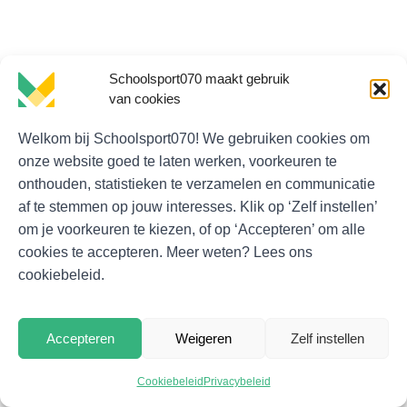
Schoolsport070 maakt gebruik
van cookies
Welkom bij Schoolsport070! We gebruiken cookies om
onze website goed te laten werken, voorkeuren te
Contactgegevens en informatie
onthouden, statistieken te verzamelen en communicatie
af te stemmen op jouw interesses. Klik op ‘Zelf instellen’
Wachtwoord vergeten
om je voorkeuren te kiezen, of op ‘Accepteren’ om alle
cookies te accepteren. Meer weten? Lees ons
cookiebeleid.
© Schoolsport070
Algemene voorwaarden
Accepteren
Weigeren
Zelf instellen
Privacybeleid
Cookiebeleid
Cookiebeleid
Privacybeleid