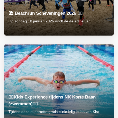
🏖️ Beachrun Scheveningen 2026 🏃‍♂️
Op zondag 18 januari 2026 vindt de 4e editie van…
🏊‍♂️Kids Experience tijdens NK Korte Baan
(zwemmen)🏊‍♂️
Tijdens deze supertoffe gratis clinic krijg je les van Kira…