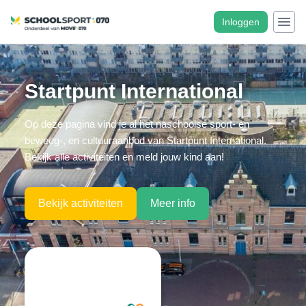
Inloggen
Startpunt International
Op deze pagina vind je al het naschoolse sport- en
beweeg-, en cultuuraanbod van Startpunt International.
Bekijk alle activiteiten en meld jouw kind aan!
Bekijk activiteiten
Meer info