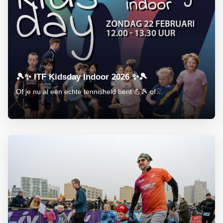
🎾✨ ITF Kidsday Indoor 2026 ✨🎾
Of je nu al een echte tennisheld bent 💪🎾 of…